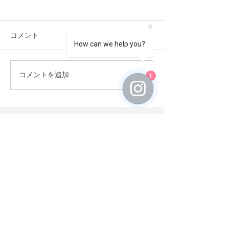
コメント
How can we help you?
1
Elitus Basketball
INTERNATIONA
コメントを追加…
Academy News (2026年8
クリニック兼プ
月版)
アウト開催
CONTACT US
First Name
Last Name