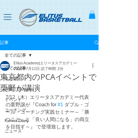
記事
全ての記事
Elitus Academy|エリータスアカデミー
全ての記事
2018年7月12日
読了時間: 2分
東京都内のPCAイベントで
名古屋
栗野が講演
沖縄 | Okinawa
7/12（木）エリータスアカデミー代表
イベント
の栗野譲が『Coach for 
#1
 ダブル・ゴ
コーチング
ール・コーチング実践セミナー～「勝
つこと」と「良い人間になる」の両立
Kurino Diary
を目指す～』 で登壇致します。
ニュース