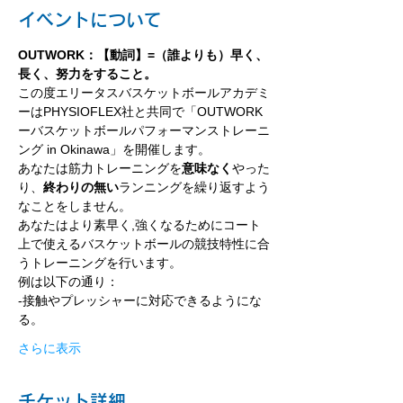
イベントについて
OUTWORK：【動詞】=（誰よりも）早く、
長く、努力をすること。
この度エリータスバスケットボールアカデミ
ーはPHYSIOFLEX社と共同で「OUTWORK
ーバスケットボールパフォーマンストレーニ
ング in Okinawa」を開催します。
あなたは筋力トレーニングを
意味なく
やった
り、
終わりの無い
ランニングを繰り返すよう
なことをしません。
あなたはより素早く,強くなるためにコート
上で使えるバスケットボールの競技特性に合
うトレーニングを行います。
例は以下の通り：
-接触やプレッシャーに対応できるようにな
る。
さらに表示
チケット詳細