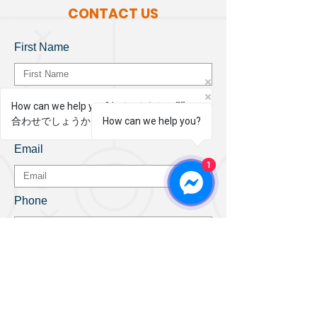
CONTACT US
First Name
Last Name
How can we help you? | どのようなお問い
合わせでしょうか？
How can we help you?
Email
1
1
Phone
Leave us a message...