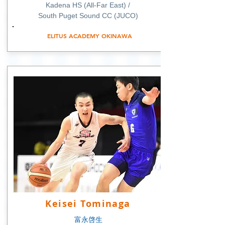
Kadena HS (All-Far East) /
South Puget Sound CC (JUCO)
ELITUS ACADEMY OKINAWA
Keisei Tominaga
富永啓生