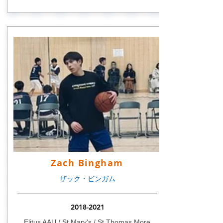
Zach Bingham
ザック・ビンガム
2018-2021
Elitus AAU / St.Mary's / St.Thomas More