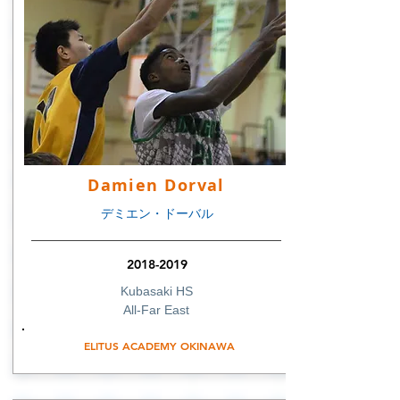
Damien Dorval
デミエン・ドーバル
2018-2019
Kubasaki HS
All-Far East
ELITUS ACADEMY OKINAWA