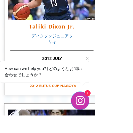
Taliki Dixon Jr.
ディクソンジュニアタ
リキ
2012 JULY
冨士中学校 / 日体大
How can we help you? | どのようなお問い
仙台89ers (B.LEAGUE)
合わせでしょうか？
How can we help you?
2012 ELITUS CUP NAGOYA
1
1