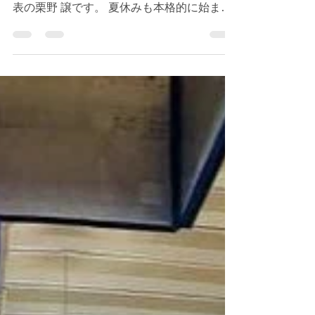
エリータスファミリーの皆様、こんにちは。
エリータス・バスケットボールアカデミー代
表の栗野 譲です。 夏休みも本格的に始ま
り、暑い日が続いておりますが、子どもたち
は毎日元気いっぱいにバスケットボールへ取
り組んでいます。いつもエリータスの活動に
ご理解、ご協力をいただき、本当にありがと
うございます。 今月もアカデミーやクラブ
チームの活動についてお知らせいたします。
📅 8月スケジュール公開 2026年8月のアカデ
ミー・クラブチームスケジュールを公開いた
しました。 8月はクラブチームの試合も多く
予定されておりますので、スケジュールをご
確認ください。 変更等がある場合は、LINE
およびメールにて随時ご案内いたします。
🏀 「ELITUS EXPERIENCE」へのご参加あ
りがとうございました！ 7月中旬に開催いた
しました無料体験イベント 「ELITUS