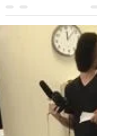
沖縄山内中学校クリニッ
ク
こんにちは！ エリータスアカデミーの栗野
です。 今日3月30日は沖縄市立山内中学校を
訪問し、チーム練習を見てきました。😀 最
初はチームが日頃行う練習メニューを見学。
いくつか気になる事を発見したので一旦練習
を止め、チームビルディングと目標設定に関
するトークをチームと行いまし...