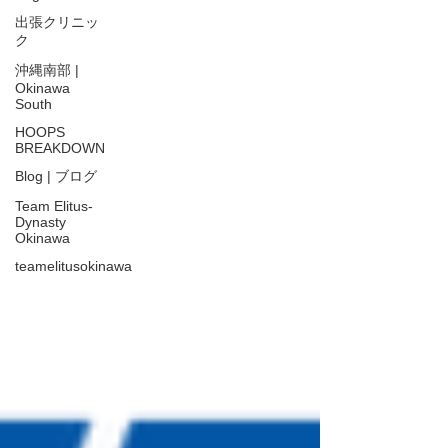
出張クリニッ
ク
沖縄南部 |
Okinawa
South
HOOPS
BREAKDOWN
Blog | ブログ
Team Elitus-
Dynasty
Okinawa
teamelitusokinawa