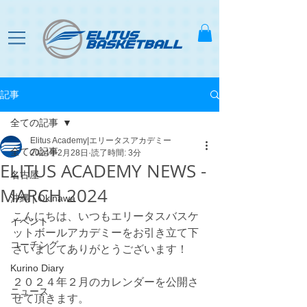
記事
全ての記事
Elitus Academy|エリータスアカデミー
全ての記事
2024年2月28日
読了時間: 3分
ELITUS ACADEMY NEWS -
名古屋
MARCH 2024
沖縄 | Okinawa
こんにちは、いつもエリータスバスケ
イベント
ットボールアカデミーをお引き立て下
コーチング
さいましてありがとうございます！
Kurino Diary
２０２４年２月のカレンダーを公開さ
ニュース
せて頂きます。